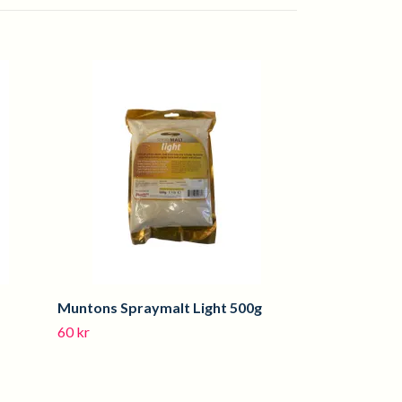
MEA - Premix
100 kr
Muntons Spraymalt Light 500g
60 kr