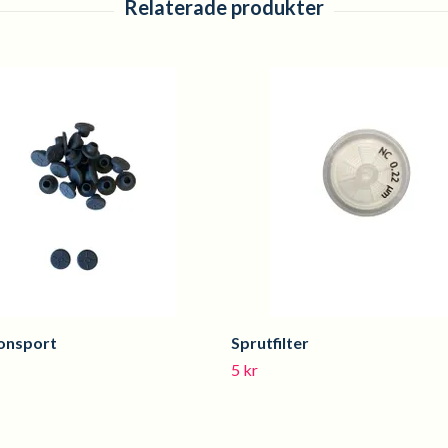
ionsport
Sprutfilter
5 kr