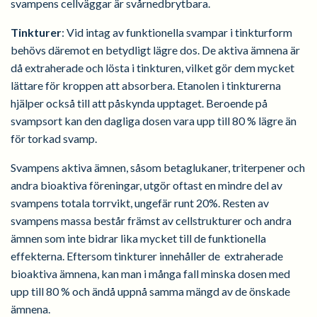
svampens cellväggar är svårnedbrytbara.
Tinkturer
: Vid intag av funktionella svampar i tinkturform
behövs däremot en betydligt lägre dos. De aktiva ämnena är
då extraherade och lösta i tinkturen, vilket gör dem mycket
lättare för kroppen att absorbera. Etanolen i tinkturerna
hjälper också till att påskynda upptaget. Beroende på
svampsort kan den dagliga dosen vara upp till 80 % lägre än
för torkad svamp.
Svampens aktiva ämnen, såsom betaglukaner, triterpener och
andra bioaktiva föreningar, utgör oftast en mindre del av
svampens totala torrvikt, ungefär runt 20%. Resten av
svampens massa består främst av cellstrukturer och andra
ämnen som inte bidrar lika mycket till de funktionella
effekterna. Eftersom tinkturer innehåller de extraherade
bioaktiva ämnena, kan man i många fall minska dosen med
upp till 80 % och ändå uppnå samma mängd av de önskade
ämnena.