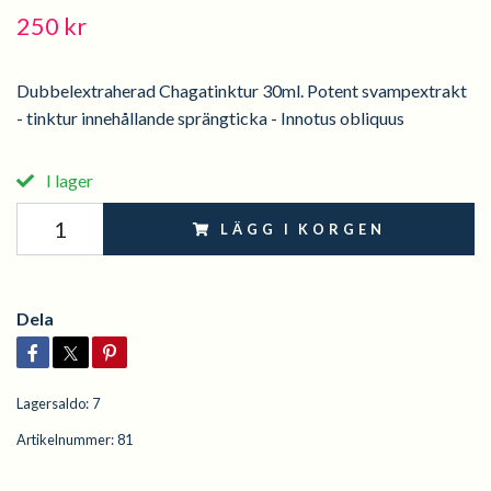
250 kr
Dubbelextraherad Chagatinktur 30ml. Potent svampextrakt
- tinktur innehållande sprängticka - Innotus obliquus
I lager
LÄGG I KORGEN
Dela
Lagersaldo:
7
Artikelnummer:
81