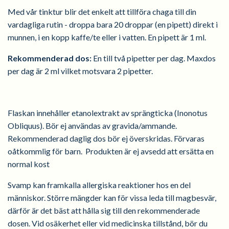
Med vår tinktur blir det enkelt att tillföra chaga till din
vardagliga rutin - droppa bara 20 droppar (en pipett) direkt i
munnen, i en kopp kaffe/te eller i vatten. En pipett är 1 ml.
Rekommenderad dos:
En till två pipetter per dag. Maxdos
per dag är 2 ml vilket motsvara 2 pipetter.
Flaskan innehåller etanolextrakt av sprängticka (Inonotus
Obliquus). Bör ej användas av gravida/ammande.
Rekommenderad daglig dos bör ej överskridas. Förvaras
oåtkommlig för barn. Produkten är ej avsedd att ersätta en
normal kost
Svamp kan framkalla allergiska reaktioner hos en del
människor. Större mängder kan för vissa leda till magbesvär,
därför är det bäst att hålla sig till den rekommenderade
dosen. Vid osäkerhet eller vid medicinska tillstånd, bör du