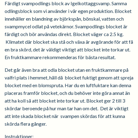
Färdigt svampodlings block av Igelkottaggsvamp. Samma
odlingsblock som vi använder i vår egen produktion. Blocket
innehåller en blandning av björkspån, bönskal, vatten och
svampmycel odlat på vetekärnor. Svampodlings blocket är
färdigt och bör användas direkt. Blocket väger ca 2.5 kg.
Klimatet där blocket ska stå och växa är avgörande för att få
en bra skörd, det är väldigt viktigt att blocket inte torkar ut.
En fruktkammare rekommenderas för bästa resultat.
Det går även bra att odla blocket utan en fruktkammare på
valfri plats i hemmet, håll då blocket fuktigt genom att spreja
blocket med en blomspruta. Har du en luftfuktare kan denna
placeras framför blocket, och du behöver inte göra annat än
att ha koll så att blocket inte torkar ut. Blocket ger 2 till 3
skördar beroende på hur man tar han om det. Det är viktigt
att inte skada blocket när svampen skördas för att kunna
skörda flera gånger.
Instruktioner: