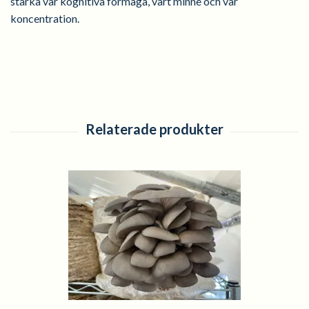
stärka vår kognitiva förmåga, vårt minne och vår
koncentration.