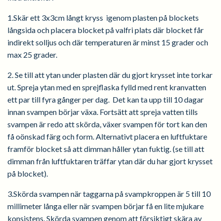
1.Skär ett 3x3cm långt kryss igenom plasten på blockets
långsida och placera blocket på valfri plats där blocket får
indirekt solljus och där temperaturen är minst 15 grader och
max 25 grader.
2. Se till att ytan under plasten där du gjort krysset inte torkar
ut. Spreja ytan med en sprejflaska fylld med rent kranvatten
ett par till fyra gånger per dag. Det kan ta upp till 10 dagar
innan svampen börjar växa. Fortsätt att spreja vatten tills
svampen är redo att skörda, växer svampen för tort kan den
få oönskad färg och form. Alternativt placera en luftfuktare
framför blocket så att dimman håller ytan fuktig. (se till att
dimman från luftfuktaren träffar ytan där du har gjort krysset
på blocket).
3.Skörda svampen när taggarna på svampkroppen är 5 till 10
millimeter långa eller när svampen börjar få en lite mjukare
konsistens. Skörda svampen genom att försiktigt skära av