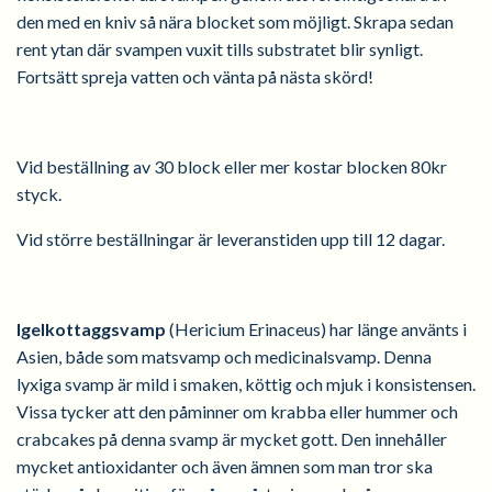
den med en kniv så nära blocket som möjligt. Skrapa sedan
rent ytan där svampen vuxit tills substratet blir synligt.
Fortsätt spreja vatten och vänta på nästa skörd!
Vid beställning av 30 block eller mer kostar blocken 80kr
styck.
Vid större beställningar är leveranstiden upp till 12 dagar.
Igelkottaggsvamp
(Hericium Erinaceus) har länge använts i
Asien, både som matsvamp och medicinalsvamp. Den
na
lyxiga svamp
är
mild i smaken,
köttig
och mjuk
i konsistensen.
V
issa tycker att den påminner om krabba eller hummer och
crabcakes på denna svamp är mycket gott.
Den innehåller
mycket antioxidanter och
även
ämnen som man tror ska