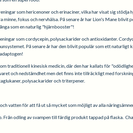
eningar som hericenoner och erinaciner, vilka har visat sig stödja
a minne, fokus och nervhälsa. På senare år har Lion's Mane blivit po
många som en naturlig "hjärnbooster"!
reningar som cordycepin, polysackarider och antioxidanter. Cordyc
unsystemet. På senare år har den blivit populär som ett naturligt k
l adaptogen!
nom traditionell kinesisk medicin, där den har kallats för "odödligh
aret och nedstämdhet men det finns inte tillräckligt med forskning
etaglukaner, polysackarider och triterpener.
h vatten för att få ut så mycket som möjligt av alla näringsämne
. Från odling av svampen till färdig produkt tappad på flaska.
Cha