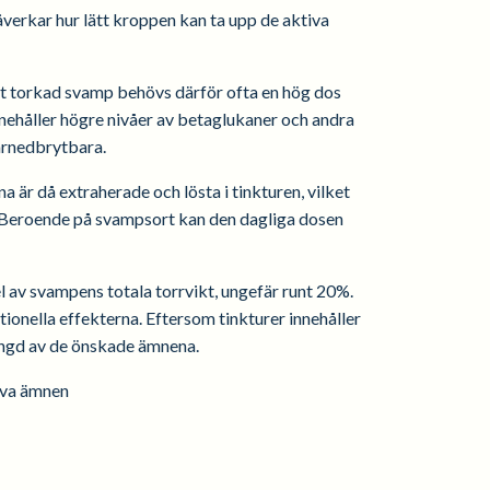
erkar hur lätt kroppen kan ta upp de aktiva
dast torkad svamp behövs därför ofta en hög dos
nnehåller högre nivåer av betaglukaner och andra
vårnedbrytbara.
 är då extraherade och lösta i tinkturen, vilket
t. Beroende på svampsort kan den dagliga dosen
 av svampens totala torrvikt, ungefär runt 20%.
ionella effekterna. Eftersom tinkturer innehåller
ängd av de önskade ämnena.
iva ämnen