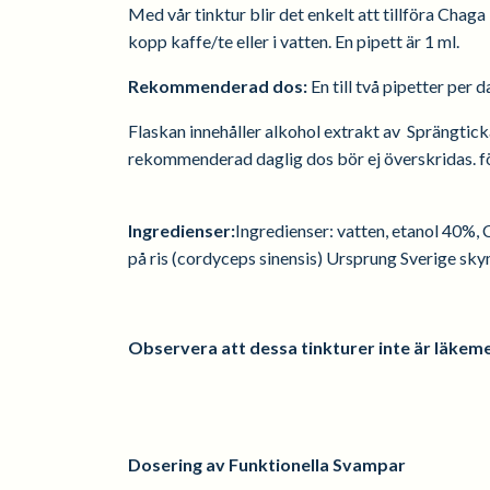
Med vår tinktur blir det enkelt att tillföra Chaga
kopp kaffe/te eller i vatten. En pipett är 1 ml.
Rekommenderad dos:
En till två pipetter per 
Flaskan innehåller alkohol extrakt av Sprängtic
rekommenderad daglig dos bör ej överskridas. fö
Ingredienser:
Ingredienser: vatten, etanol 40%,
på ris (cordyceps sinensis) Ursprung Sverige sk
Observera att dessa tinkturer inte är läkeme
Dosering av Funktionella Svampar