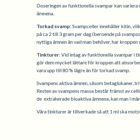
Doseringen av funktionella svampar kan variera
ämnena.
Torkad svamp
: Svampceller innehåller kitin, v
på ca 2 till 3 gram per dag (beroende på svampso
nyttiga ämnen än vad man behöver, har kroppen s
Tinkturer
: Vid intag av funktionella svampar i 
gör dem mycket lättare för kroppen att absorber
vara upp till 80 % lägre än för torkad svamp.
Svampens aktiva ämnen, såsom betaglukaner, trite
Resten av svampens massa består främst av cellst
de extraherade bioaktiva ämnena, kan man i må
Våra tinkturer är tillverkade så att 1 ml ska m