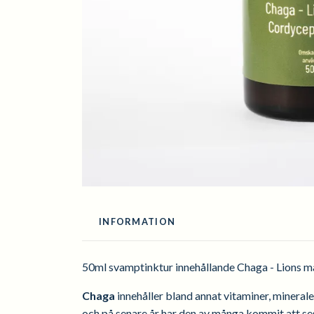
INFORMATION
50ml svamptinktur innehållande Chaga - Lions m
Chaga
innehåller bland annat vitaminer, minerale
och på senare år har den av många kommit att s