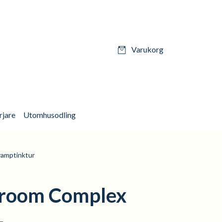
Varukorg
rjare
Utomhusodling
vamptinktur
room Complex
-