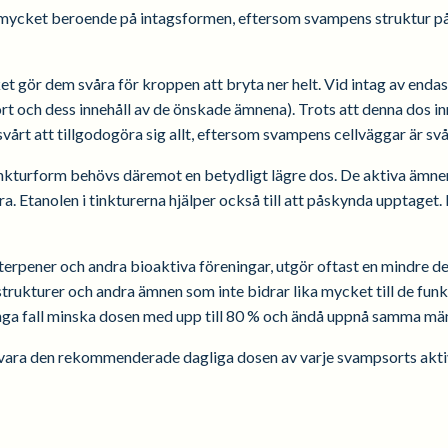
 mycket beroende på intagsformen, eftersom svampens struktur påv
ilket gör dem svåra för kroppen att bryta ner helt. Vid intag av en
rt och dess innehåll av de önskade ämnena). Trots att denna dos i
vårt att tillgodogöra sig allt, eftersom svampens cellväggar är s
tinkturform behövs däremot en betydligt lägre dos. De aktiva ämnena
a. Etanolen i tinkturerna hjälper också till att påskynda upptage
rpener och andra bioaktiva föreningar, utgör oftast en mindre del
rukturer och andra ämnen som inte bidrar lika mycket till de funkt
nga fall minska dosen med upp till 80 % och ändå uppnå samma m
otsvara den rekommenderade dagliga dosen av varje svampsorts akt