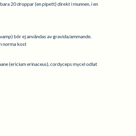
 bara 20 droppar (en pipett) direkt i munnen, i en
s svamp) bör ej användas av gravida/ammande.
en norma kost
mane (ericium erinaceus), cordyceps mycel odlat