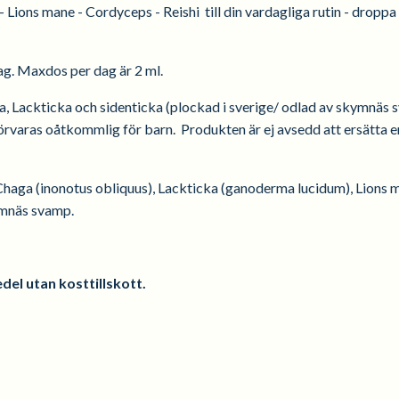
 - Lions mane - Cordyceps - Reishi till din vardagliga rutin - droppa
dag. Maxdos per dag är 2 ml.
ka, Lackticka och sidenticka (plockad i sverige/ odlad av skymnä
rvaras oåtkommlig för barn. Produkten är ej avsedd att ersätta 
 Chaga (inonotus obliquus), Lackticka (ganoderma lucidum), Lions 
ymnäs svamp.
del utan kosttillskott.