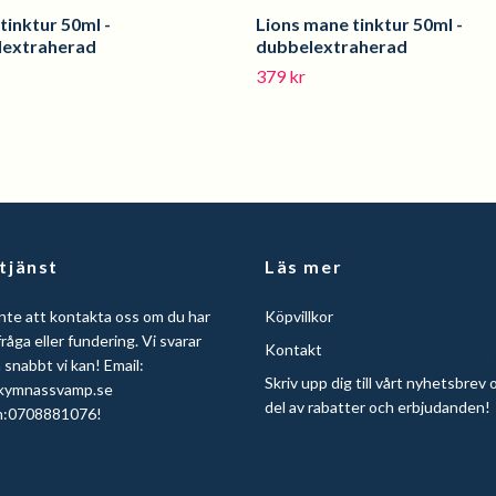
tinktur 50ml -
Lions mane tinktur 50ml -
lextraherad
dubbelextraherad
379 kr
tjänst
Läs mer
nte att kontakta oss om du har
Köpvillkor
råga eller fundering. Vi svarar
Kontakt
å snabbt vi kan! Email:
Skriv upp dig till vårt nyhetsbrev 
kymnassvamp.se
del av rabatter och erbjudanden!
n:0708881076!