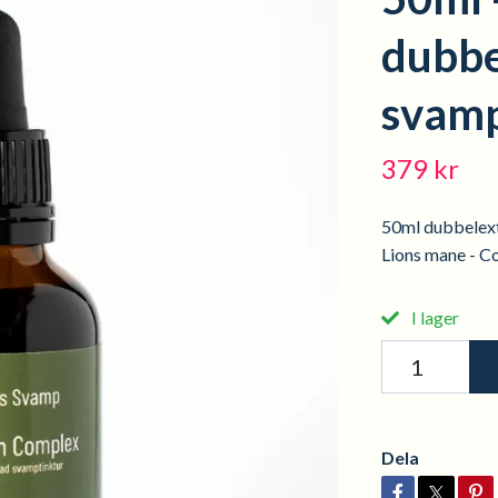
dubbe
svamp
379 kr
50ml dubbelext
Lions mane - Co
I lager
Dela