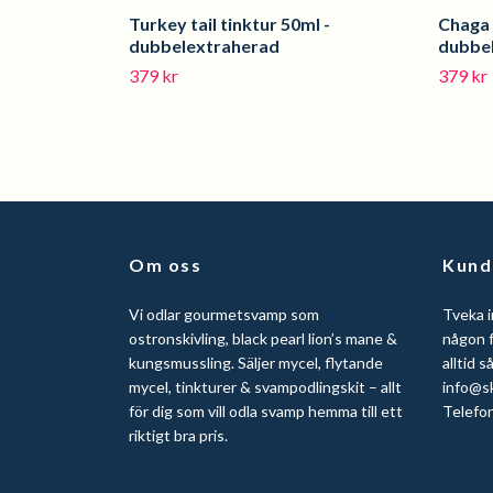
Turkey tail tinktur 50ml -
Chaga 
dubbelextraherad
dubbe
379 kr
379 kr
Om oss
Kund
Vi odlar gourmetsvamp som
Tveka i
ostronskivling, black pearl lion’s mane &
någon f
kungsmussling. Säljer mycel, flytande
alltid s
mycel, tinkturer & svampodlingskit – allt
info@s
för dig som vill odla svamp hemma till ett
Telefo
riktigt bra pris.