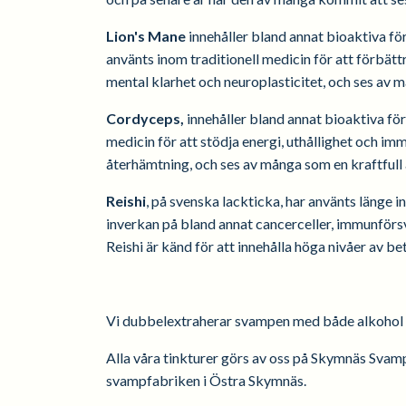
Lion's Mane
innehåller bland annat bioaktiva för
använts inom traditionell medicin för att förbättr
mental klarhet och neuroplasticitet, och ses av 
Cordyceps,
innehåller bland annat bioaktiva fö
medicin för att stödja energi, uthållighet och imm
återhämtning, och ses av många som en kraftful
Reishi
, på svenska lackticka, har använts länge i
inverkan på bland annat cancerceller, immunförsv
Reishi är känd för att innehålla höga nivåer av b
Vi dubbelextraherar svampen med både alkohol oc
Alla våra tinkturer görs av oss på Skymnäs Svamp
svampfabriken i Östra Skymnäs.