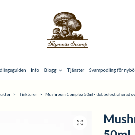
dlingsguiden
Info
Blogg
Tjänster
Svampodling för nybö
ukter
Tinkturer
Mushroom Complex 50ml - dubbelextraherad s
Mush
50ml 