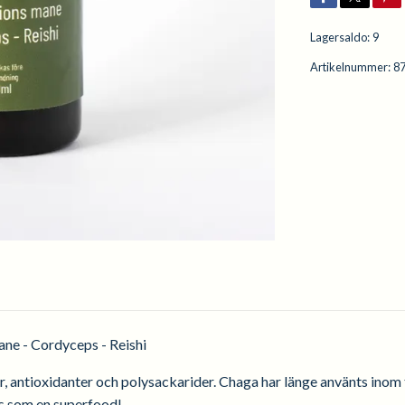
Lagersaldo:
9
Artikelnummer:
8
ane - Cordyceps - Reishi
r, antioxidanter och polysackarider.
Chaga har länge använts inom t
es som en superfood!